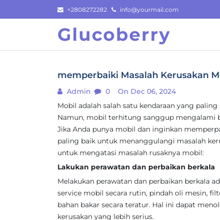
Skip
+2808272282
info@yourmail.com
to
Glucoberry
content
memperbaiki Masalah Kerusakan Mobi
Admin
0
On Dec 06, 2024
Mobil adalah salah satu kendaraan yang paling 
Namun, mobil terhitung sanggup mengalami b
Jika Anda punya mobil dan inginkan memperpa
paling baik untuk menanggulangi masalah kerusa
untuk mengatasi masalah rusaknya mobil:
Lakukan perawatan dan perbaikan berkala
Melakukan perawatan dan perbaikan berkala ad
service mobil secara rutin, pindah oli mesin, fil
bahan bakar secara teratur. Hal ini dapat men
kerusakan yang lebih serius.