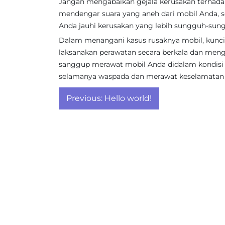
Jangan mengabaikan gejala kerusakan terhadap
mendengar suara yang aneh dari mobil Anda, s
Anda jauhi kerusakan yang lebih sungguh-sun
Dalam menangani kasus rusaknya mobil, kunci 
laksanakan perawatan secara berkala dan mengik
sanggup merawat mobil Anda didalam kondisi
selamanya waspada dan merawat keselamatan 
Post
Previous:
Hello world!
navigation