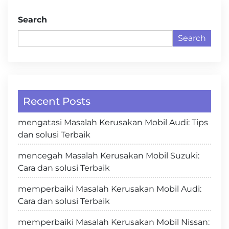
Search
Search
Recent Posts
mengatasi Masalah Kerusakan Mobil Audi: Tips
dan solusi Terbaik
mencegah Masalah Kerusakan Mobil Suzuki:
Cara dan solusi Terbaik
memperbaiki Masalah Kerusakan Mobil Audi:
Cara dan solusi Terbaik
memperbaiki Masalah Kerusakan Mobil Nissan: