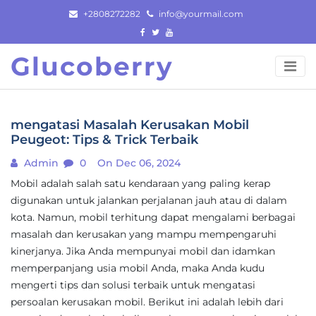
Skip
+2808272282
info@yourmail.com
to
content
Glucoberry
mengatasi Masalah Kerusakan Mobil
Peugeot: Tips & Trick Terbaik
Admin
0
On Dec 06, 2024
Mobil adalah salah satu kendaraan yang paling kerap
digunakan untuk jalankan perjalanan jauh atau di dalam
kota. Namun, mobil terhitung dapat mengalami berbagai
masalah dan kerusakan yang mampu mempengaruhi
kinerjanya. Jika Anda mempunyai mobil dan idamkan
memperpanjang usia mobil Anda, maka Anda kudu
mengerti tips dan solusi terbaik untuk mengatasi
persoalan kerusakan mobil. Berikut ini adalah lebih dari